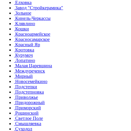
Елховка
Завод "Стройкерамика"
Зольное
Кинель-Черкассы
Клявлино
Кошки
Красноармейское
Красносамарское
Красный Яр
Кротовка
Курумоч
Лопатино
Малая Царевщина
Междуреченск
Мирный
Новосемейкино
Подстепки
Подстепновка
Приволжье
Придорожный
Приморский
Рощинский
Светлое Поле
Смышляевка
Суходол