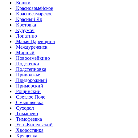
Кошки
Красноармейское
Красносамарское
Красный Яр
Кротовка
Курумоч
Лопатино
Малая Царевщина
Междуреченск
Мирный
Новосемейкино
Подстепки
Подстепновка
Приволжье
Придорожный
Приморский
Рощинский
Светлое Поле
Смышляевка
Суходол
Тимашево
Тимофеевка
Усть-Кинельский
Хворостянка
Хрящевка