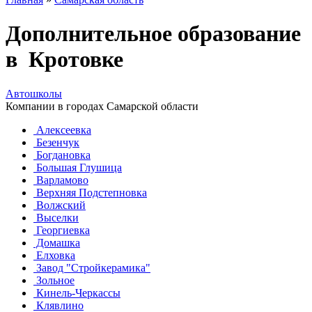
Дополнительное образование
в Кротовке
Автошколы
Компании в городах Самарской области
Алексеевка
Безенчук
Богдановка
Большая Глушица
Варламово
Верхняя Подстепновка
Волжский
Выселки
Георгиевка
Домашка
Елховка
Завод "Стройкерамика"
Зольное
Кинель-Черкассы
Клявлино