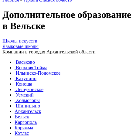
Дополнительное образование
в Вельске
Школы искусств
Языковые школы
Компании в городах Архангельской области
Васьково
Верхняя Тойма
Ильинско-Подомское
Катунино
Коноша
Лешуконское
Уемский
Холмогоры
Шипицыно
Архангельск
Вельск
Каргополь
Коряжма
Котлас