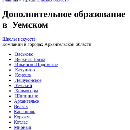
Дополнительное образование
в Уемском
Школы искусств
Компании в городах Архангельской области
Васьково
Верхняя Тойма
Ильинско-Подомское
Катунино
Коноша
Лешуконское
Уемский
Холмогоры
Шипицыно
Архангельск
Вельск
Каргополь
Коряжма
Котлас
Мирный