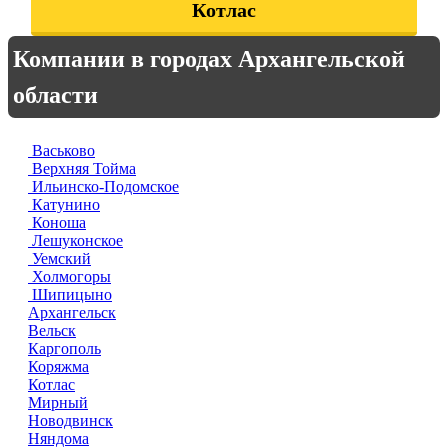
Котлас
Компании в городах Архангельской
области
Васьково
Верхняя Тойма
Ильинско-Подомское
Катунино
Коноша
Лешуконское
Уемский
Холмогоры
Шипицыно
Архангельск
Вельск
Каргополь
Коряжма
Котлас
Мирный
Новодвинск
Няндома