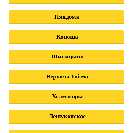
Няндома
Коноша
Шипицыно
Верхняя Тойма
Холмогоры
Лешуконское