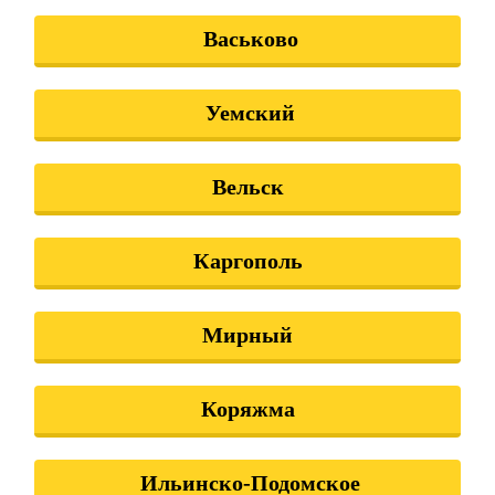
Васьково
Уемский
Вельск
Каргополь
Мирный
Коряжма
Ильинско-Подомское