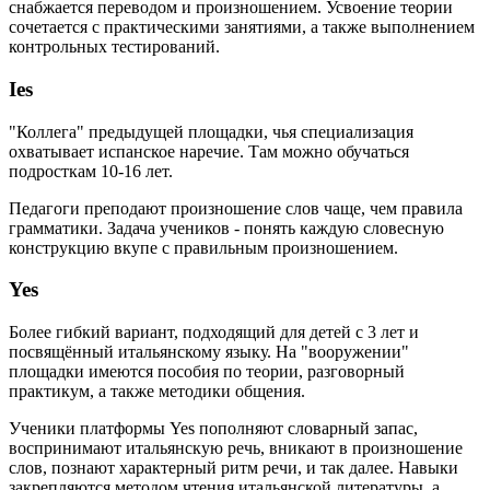
снабжается переводом и произношением. Усвоение теории
сочетается с практическими занятиями, а также выполнением
контрольных тестирований.
Ies
"Коллега" предыдущей площадки, чья специализация
охватывает испанское наречие. Там можно обучаться
подросткам 10-16 лет.
Педагоги преподают произношение слов чаще, чем правила
грамматики. Задача учеников - понять каждую словесную
конструкцию вкупе с правильным произношением.
Yes
Более гибкий вариант, подходящий для детей с 3 лет и
посвящённый итальянскому языку. На "вооружении"
площадки имеются пособия по теории, разговорный
практикум, а также методики общения.
Ученики платформы Yes пополняют словарный запас,
воспринимают итальянскую речь, вникают в произношение
слов, познают характерный ритм речи, и так далее. Навыки
закрепляются методом чтения итальянской литературы, а