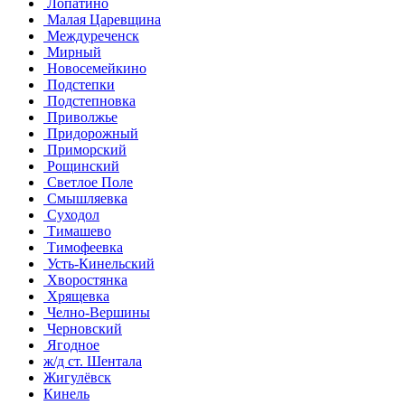
Лопатино
Малая Царевщина
Междуреченск
Мирный
Новосемейкино
Подстепки
Подстепновка
Приволжье
Придорожный
Приморский
Рощинский
Светлое Поле
Смышляевка
Суходол
Тимашево
Тимофеевка
Усть-Кинельский
Хворостянка
Хрящевка
Челно-Вершины
Черновский
Ягодное
ж/д ст. Шентала
Жигулёвск
Кинель