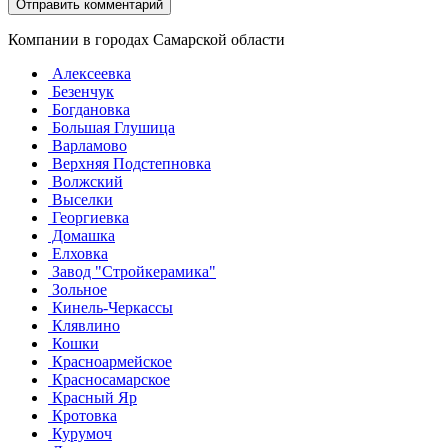
Компании в городах Самарской области
Алексеевка
Безенчук
Богдановка
Большая Глушица
Варламово
Верхняя Подстепновка
Волжский
Выселки
Георгиевка
Домашка
Елховка
Завод "Стройкерамика"
Зольное
Кинель-Черкассы
Клявлино
Кошки
Красноармейское
Красносамарское
Красный Яр
Кротовка
Курумоч