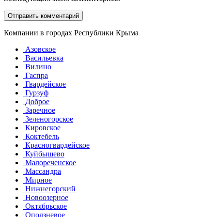
Компании в городах Республики Крыма
Азовское
Васильевка
Вилино
Гаспра
Гвардейское
Гурзуф
Доброе
Заречное
Зеленогорское
Кировское
Коктебель
Красногвардейское
Куйбышево
Малореченское
Массандра
Мирное
Нижнегорский
Новоозерное
Октябрьское
Оползневое