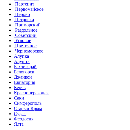
Партенит
Первомайское
Перово
Петровка
Приморский
Раздольное
Советский
Угловое
Цветочное
Черноморское
Алупка
Алушта
Бахчисарай
Белогорск
Джанкой
Евпатория
Керчь
Красноперекопск
Саки
Симферополь
Старый Крым
Судак
Феодосия
Ялта