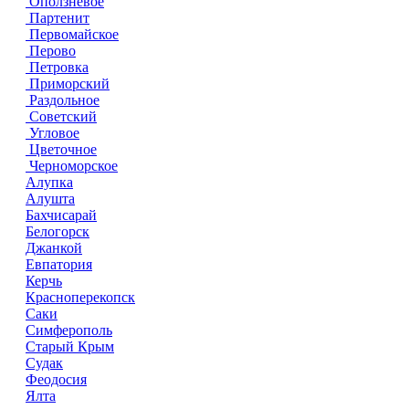
Оползневое
Партенит
Первомайское
Перово
Петровка
Приморский
Раздольное
Советский
Угловое
Цветочное
Черноморское
Алупка
Алушта
Бахчисарай
Белогорск
Джанкой
Евпатория
Керчь
Красноперекопск
Саки
Симферополь
Старый Крым
Судак
Феодосия
Ялта