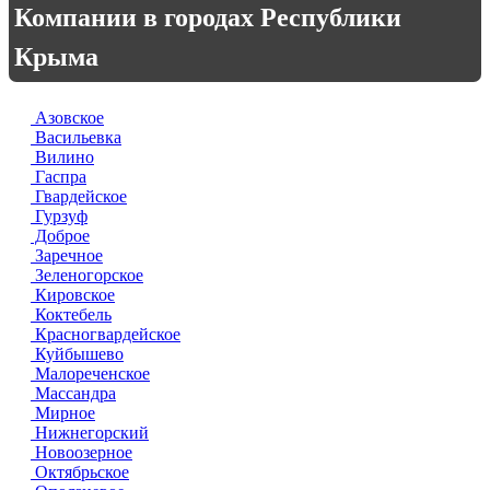
Компании в городах Республики
Крыма
Азовское
Васильевка
Вилино
Гаспра
Гвардейское
Гурзуф
Доброе
Заречное
Зеленогорское
Кировское
Коктебель
Красногвардейское
Куйбышево
Малореченское
Массандра
Мирное
Нижнегорский
Новоозерное
Октябрьское