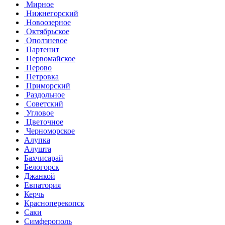
Мирное
Нижнегорский
Новоозерное
Октябрьское
Оползневое
Партенит
Первомайское
Перово
Петровка
Приморский
Раздольное
Советский
Угловое
Цветочное
Черноморское
Алупка
Алушта
Бахчисарай
Белогорск
Джанкой
Евпатория
Керчь
Красноперекопск
Саки
Симферополь