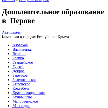
Дополнительное образование
в Перове
Автошколы
Компании в городах Республики Крыма
Азовское
Васильевка
Вилино
Гаспра
Гвардейское
Гурзуф
Доброе
Заречное
Зеленогорское
Кировское
Коктебель
Красногвардейское
Куйбышево
Малореченское
Массандра