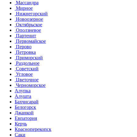
Массандра
Мирное
Нижнегорский
Новоозерное
Октябрьское
Оползневое
Партенит
Первомайское
Перово
Петровка
Приморский
Раздольное
Советский
Угловое
Цветочное
Черноморское
Алупка
Алушта
Бахчисарай
Белогорск
Джанкой
Евпатория
Керчь
Красноперекопск
Саки