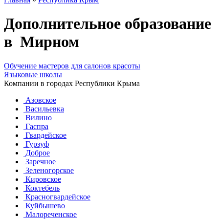
Дополнительное образование
в Мирном
Обучение мастеров для салонов красоты
Языковые школы
Компании в городах Республики Крыма
Азовское
Васильевка
Вилино
Гаспра
Гвардейское
Гурзуф
Доброе
Заречное
Зеленогорское
Кировское
Коктебель
Красногвардейское
Куйбышево
Малореченское