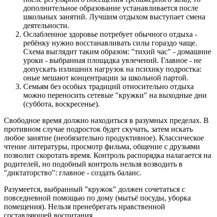
дополнительное образование устанавливается после
школьных занятий. Лучшим отдыхом выступает смена
деятельности.
Ослабленное здоровье потребует обычного отдыха -
ребёнку нужно восстанавливать силы гораздо чаще.
Схема выглядит таким образом: "тихий час" - домашние
уроки - выбранная площадка увлечений. Главное - не
допускать излишних нагрузок на психику подростка:
оные мешают концентрации за школьной партой.
Семьям без особых традиций относительно отдыха
можно переносить сетевые "кружки" на выходные дни
(суббота, воскресенье).
Свободное время должно находиться в разумных пределах. В
противном случае подросток будет скучать, затем искать
любое занятие (необязательно продуктивное). Классическое
чтение литературы, просмотр фильма, общение с друзьями
позволит скоротать время. Контроль распорядка налагается на
родителей, но подобный контроль нельзя возводить в
"диктаторство": главное - создать баланс.
Разумеется, выбранный "кружок" должен сочетаться с
повседневной помощью по дому (мытьё посуды, уборка
помещения). Нельзя пренебрегать нравственной
составляющей воспитания.