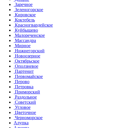
Заречное
Зеленогорское
Кировское
Коктебель
Красногвардейское
Куйбышево
Малореченское
Массандра
Мирное
Нижнегорский
Новоозерное
Октябрьское
Оползневое
Партенит
Первомайское
Перово
Петровка
Приморский
Раздольное
Советский
Угловое
Цветочное
Черноморское
Алупка
Алушта