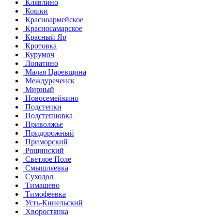
Клявлино
Кошки
Красноармейское
Красносамарское
Красный Яр
Кротовка
Курумоч
Лопатино
Малая Царевщина
Междуреченск
Мирный
Новосемейкино
Подстепки
Подстепновка
Приволжье
Придорожный
Приморский
Рощинский
Светлое Поле
Смышляевка
Суходол
Тимашево
Тимофеевка
Усть-Кинельский
Хворостянка