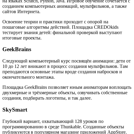
на языках Scratch, Python, Java. Игровое обучение сочетается с
созданием компьютерных анимаций, мультфильмов, а также
сайтов Интернета.
Освоение теории и практики проходит с опорой на
пошаговые алгоритмы действий. Площадка CREDOkids
тестирует знания детей: финальной проверкой выступают
итоговые проекты.
GeekBrains
Следующий компьютерный курс посвящён анимации: дети от
10 до 12 лет вникают в процесс создания мультфильмов. Там
преподаются основные этапы вроде создания набросков и
окончательного монтажа.
Площадка GeekBrains позволяет юным аниматорам воплощать
двухмерные и трёхмерные объекты, озвучивать собственные
создания, подбирать логотипы, и так далее.
SkySmart
Глубокий вариант, охватывающий 128 уроков по
программированию в среде Thunkable. Созданные объекты
публикуются в популярном магазине приложений AppStore.