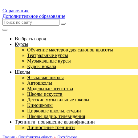
Справочник
Дополнительное образование
Выбрать город
Курсы
Обучение мастеров для салонов красоты
Театральные курсы
Музыкальные курсы
Курсы вокала
Школы
Языковые школы
Автошколы
Модельные агентства
Школы искусств
Детские музыкальные школы
Киношколы
Цирковые школы, студии
Школы радио, телевидения
Тренинги, повышение квалификации
Личностные тренинги
Главная
»
Оренбургская область
»
Октябрьское