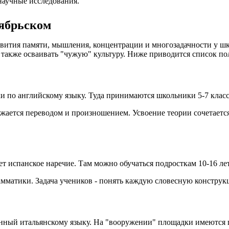
научные исследования.
ябрьском
ития памяти, мышления, концентрации и многозадачности у шко
 а также осваивать "чужую" культуру. Ниже приводится список 
и по английскому языку. Туда принимаются школьники 5-7 класс
бжается переводом и произношением. Усвоение теории сочетаетс
 испанское наречие. Там можно обучаться подросткам 10-16 лет
амматики. Задача учеников - понять каждую словесную констру
щённый итальянскому языку. На "вооружении" площадки имеются 