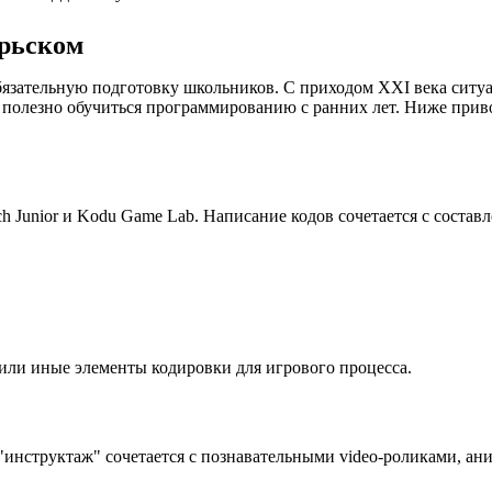
рьском
язательную подготовку школьников. С приходом XXI века ситуа
 полезно обучиться программированию с ранних лет. Ниже при
 Junior и Kodu Game Lab. Написание кодов сочетается с состав
е или иные элементы кодировки для игрового процесса.
инструктаж" сочетается с познавательными video-роликами, ан