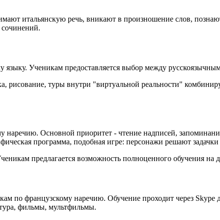
мают итальянскую речь, вникают в произношение слов, познают 
 сочинений.
му языку. Ученикам предоставляется выбор между русскоязычн
, рисование, туры внутри "виртуальной реальности" комбиниру
ому наречию. Основной приоритет - чтение надписей, запоминан
фическая программа, подобная игре: персонажи решают задачки
Ученикам предлагается возможность полноценного обучения на д
окам по французскому наречию. Обучение проходит через Skype
тура, фильмы, мультфильмы.