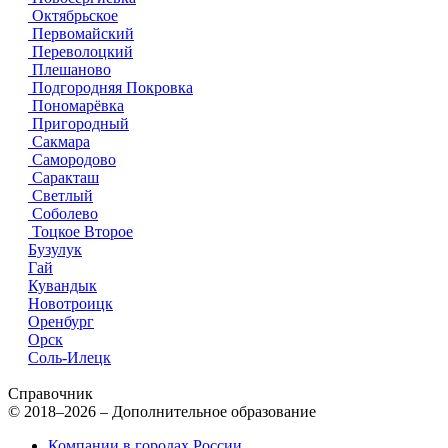
Октябрьское
Первомайский
Переволоцкий
Плешаново
Подгородняя Покровка
Пономарёвка
Пригородный
Сакмара
Самородово
Саракташ
Светлый
Соболево
Тоцкое Второе
Бузулук
Гай
Кувандык
Новотроицк
Оренбург
Орск
Соль-Илецк
Справочник
© 2018–2026 – Дополнительное образование
Компании в городах России