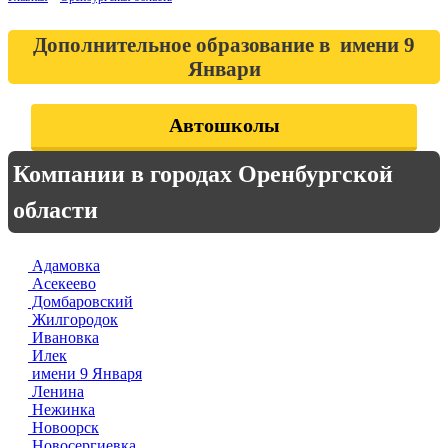
Дополнительное образование в имени 9
Январи
Автошколы
Компании в городах Оренбургской
области
Адамовка
Асекеево
Домбаровский
Жилгородок
Ивановка
Илек
имени 9 Января
Ленина
Нежинка
Новоорск
Новосергиевка