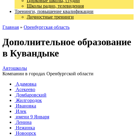
Цирковые школы, студии
Школы радио, телевидения
Тренинги, повышение квалификации
Личностные тренинги
Главная
»
Оренбургская область
Дополнительное образование
в Кувандыке
Автошколы
Компании в городах Оренбургской области
Адамовка
Асекеево
Домбаровский
Жилгородок
Ивановка
Илек
имени 9 Января
Ленина
Нежинка
Новоорск