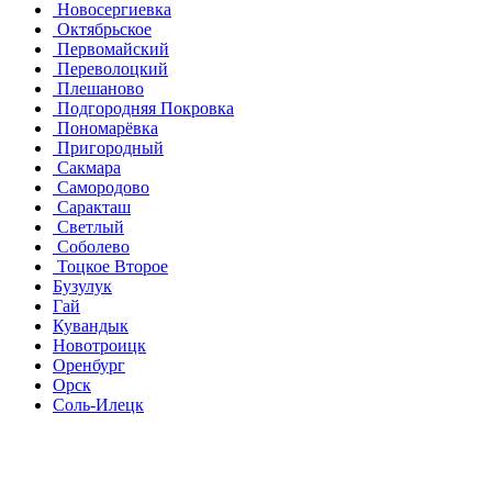
Новосергиевка
Октябрьское
Первомайский
Переволоцкий
Плешаново
Подгородняя Покровка
Пономарёвка
Пригородный
Сакмара
Самородово
Саракташ
Светлый
Соболево
Тоцкое Второе
Бузулук
Гай
Кувандык
Новотроицк
Оренбург
Орск
Соль-Илецк