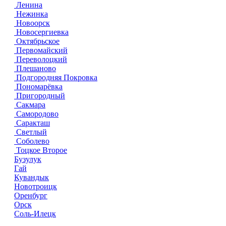
Ленина
Нежинка
Новоорск
Новосергиевка
Октябрьское
Первомайский
Переволоцкий
Плешаново
Подгородняя Покровка
Пономарёвка
Пригородный
Сакмара
Самородово
Саракташ
Светлый
Соболево
Тоцкое Второе
Бузулук
Гай
Кувандык
Новотроицк
Оренбург
Орск
Соль-Илецк