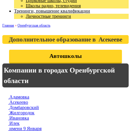
Цирковые школы, студии
Школы радио, телевидения
Тренинги, повышение квалификации
Личностные тренинги
Главная
»
Оренбургская область
Дополнительное образование в Асекееве
Автошколы
Компании в городах Оренбургской
области
Адамовка
Асекеево
Домбаровский
Жилгородок
Ивановка
Илек
имени 9 Января