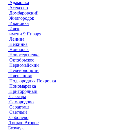
Адамовка
Асекеево
Домбаровский
Жилгородок
Ивановка
Илек
имени 9 Января
Ленина
Нежинка
Новоорск
Новосергиевка
Октябрьское
Первомайский
Переволоцкий
Плешаново
Подгородняя Покровка
Пономарёвка
Пригородный
Сакмара
Самородово
Саракташ
Светлый
Соболево
Тоцкое Второе
Бузулук