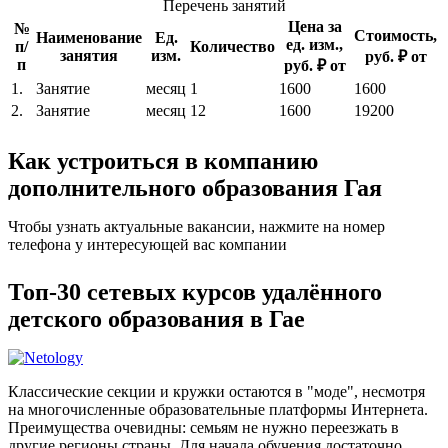
Перечень занятий
Цена за
№
Стоимость,
Наименование
Ед.
ед. изм.,
п/
Количество
занятия
изм.
руб. ₽ от
п
руб. ₽ от
1.
Занятие
месяц
1
1600
1600
2.
Занятие
месяц
12
1600
19200
Как устроиться в компанию
дополнительного образования Гая
Чтобы узнать актуальные вакансии, нажмите на номер
телефона у интересующей вас компании
Топ-30 сетевых курсов удалённого
детского образования в Гае
Классические секции и кружки остаются в "моде", несмотря
на многочисленные образовательные платформы Интернета.
Преимущества очевидны: семьям не нужно переезжать в
другие регионы страны. Для начала обучения достаточно