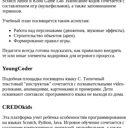
Scratch Junior и Kodu Game Lab. Написание кодов сочетается с
составлением игр (мультфильмов), а также запоминанием
терминов.
Учебный план посвящается таким аспектам:
Работа над персонажами (движения, звуковые эффекты).
Строительство объектов (арен).
Формирование правил игры.
Педагоги всегда готовы подсказать, как правильно внедрять
те или иные элементы кодировки для игрового процесса.
YoungCoder
Подобная площадка посвящена языку C. Типичный
текстовый "инструктаж" сочетается с познавательными video-
роликами, анимациями, картинками и примерами. Дети
осваивают синтаксис программного языка не выходя из дома.
CREDOkids
Эта платформа учит ребёнка особенностям программирования
на языках Scratch, Python, Java. Игровое обучение сочетается с
созданием компьютерных анимаций, мультфильмов, а также