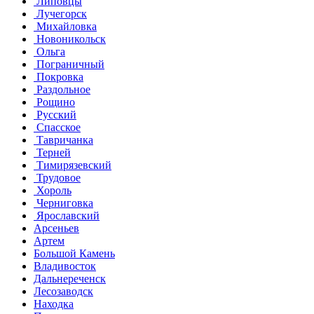
Липовцы
Лучегорск
Михайловка
Новоникольск
Ольга
Пограничный
Покровка
Раздольное
Рощино
Русский
Спасское
Тавричанка
Терней
Тимирязевский
Трудовое
Хороль
Черниговка
Ярославский
Арсеньев
Артем
Большой Камень
Владивосток
Дальнереченск
Лесозаводск
Находка