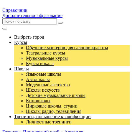
Справочник
Дополнительное образование
Выбрать город
Курсы
Обучение мастеров для салонов красоты
Театральные курсы
Музыкальные курсы
Курсы вокала
Школы
Языковые школы
Автошколы
Модельные агентства
Школы искусств
Детские музыкальные школы
Киношколы
Цирковые школы, студии
Школы радио, телевидения
Тренинги, повышение квалификации
Личностные тренинги
Главная
»
Приморский край
»
Арсеньев