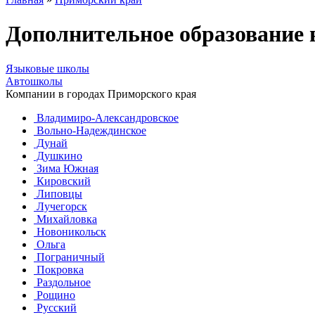
Дополнительное образование
Языковые школы
Автошколы
Компании в городах Приморского края
Владимиро-Александровское
Вольно-Надеждинское
Дунай
Душкино
Зима Южная
Кировский
Липовцы
Лучегорск
Михайловка
Новоникольск
Ольга
Пограничный
Покровка
Раздольное
Рощино
Русский