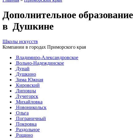
Дополнительное образование
в Душкине
Школы искусств
Компании в городах Приморского края
Владимиро-Александровское
Вольно-Надеждинское
Дунай
Душкино
Зима Южная
Кировский
Липовцы
Лучегорск
Михайловка
Новоникольск
Ольга
Пограничный
Покровка
Раздольное
Рощино