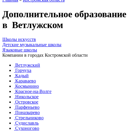
Дополнительное образование
в Ветлужском
Школы искусств
Детские музыкальные школы
Языковые школы
Компании в городах Костромской области
Ветлужский
Горчуха
Кадый
Караваево
Космынино
Красное-на-Волге
Никольское
Островское
Парфеньево
Поназырево
Стрельниково
Судиславль
Сухоногово