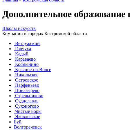
Дополнительное образование 
Школы искусств
Компании в городах Костромской области
Ветлужский
Горчуха
Кадый
Караваево
Космынино
Красное-на-Волге
Никольское
Островское
Парфеньево
Поназырево
Стрельниково
Судиславль
Сухоногово
Чистые Боры
Яковлевское
Буй
Волгореченск