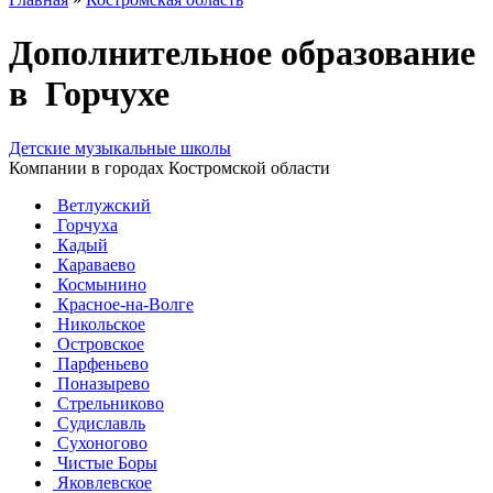
Дополнительное образование
в Горчухе
Детские музыкальные школы
Компании в городах Костромской области
Ветлужский
Горчуха
Кадый
Караваево
Космынино
Красное-на-Волге
Никольское
Островское
Парфеньево
Поназырево
Стрельниково
Судиславль
Сухоногово
Чистые Боры
Яковлевское