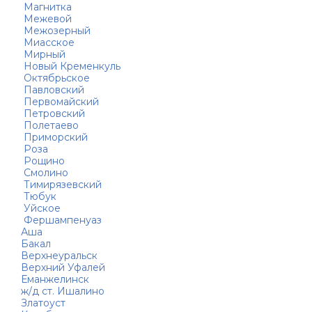
Магнитка
Межевой
Межозерный
Миасское
Мирный
Новый Кременкуль
Октябрьское
Павловский
Первомайский
Петровский
Полетаево
Приморский
Роза
Рощино
Смолино
Тимирязевский
Тюбук
Уйское
Фершампенуаз
Аша
Бакал
Верхнеуральск
Верхний Уфалей
Еманжелинск
ж/д ст. Ишалино
Златоуст