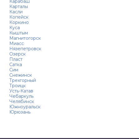
Карабаш
Карталы
Касли
Копейск
Коркино
Куса
Кыштым
Магнитогорск
Миасс
Нязепетровск
Озерск
Пласт
Сатка
Сим
Снежинск
Трехгорный
Троицк
Усть-Катав
Чебаркуль
Челябинск
Южноуральск
Юрюзань