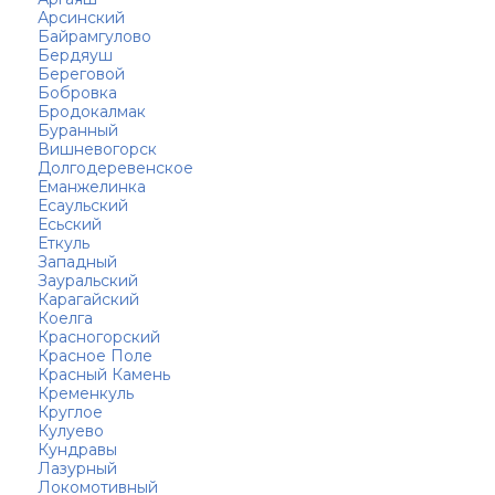
Арсинский
Байрамгулово
Бердяуш
Береговой
Бобровка
Бродокалмак
Буранный
Вишневогорск
Долгодеревенское
Еманжелинка
Есаульский
Есьский
Еткуль
Западный
Зауральский
Карагайский
Коелга
Красногорский
Красное Поле
Красный Камень
Кременкуль
Круглое
Кулуево
Кундравы
Лазурный
Локомотивный