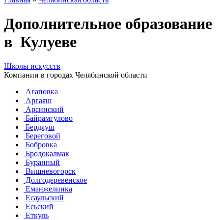
Дополнительное образование
в Кулуеве
Школы искусств
Компании в городах Челябинской области
Агаповка
Аргаяш
Арсинский
Байрамгулово
Бердяуш
Береговой
Бобровка
Бродокалмак
Буранный
Вишневогорск
Долгодеревенское
Еманжелинка
Есаульский
Есьский
Еткуль