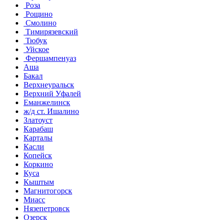
Роза
Рощино
Смолино
Тимирязевский
Тюбук
Уйское
Фершампенуаз
Аша
Бакал
Верхнеуральск
Верхний Уфалей
Еманжелинск
ж/д ст. Ишалино
Златоуст
Карабаш
Карталы
Касли
Копейск
Коркино
Куса
Кыштым
Магнитогорск
Миасс
Нязепетровск
Озерск