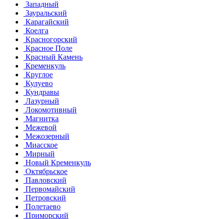
Западный
Зауральский
Карагайский
Коелга
Красногорский
Красное Поле
Красный Камень
Кременкуль
Круглое
Кулуево
Кундравы
Лазурный
Локомотивный
Магнитка
Межевой
Межозерный
Миасское
Мирный
Новый Кременкуль
Октябрьское
Павловский
Первомайский
Петровский
Полетаево
Приморский