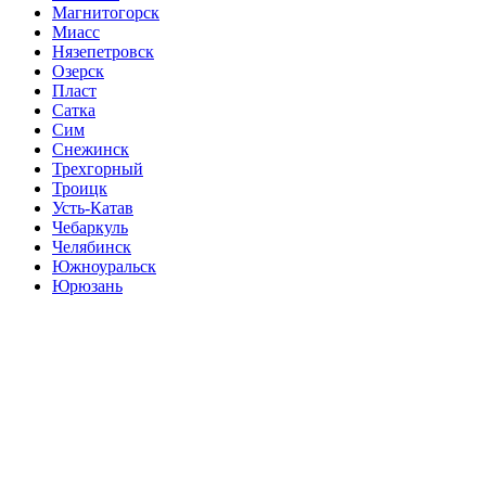
Магнитогорск
Миасс
Нязепетровск
Озерск
Пласт
Сатка
Сим
Снежинск
Трехгорный
Троицк
Усть-Катав
Чебаркуль
Челябинск
Южноуральск
Юрюзань