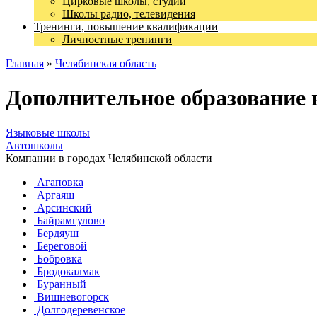
Цирковые школы, студии
Школы радио, телевидения
Тренинги, повышение квалификации
Личностные тренинги
Главная
»
Челябинская область
Дополнительное образование 
Языковые школы
Автошколы
Компании в городах Челябинской области
Агаповка
Аргаяш
Арсинский
Байрамгулово
Бердяуш
Береговой
Бобровка
Бродокалмак
Буранный
Вишневогорск
Долгодеревенское