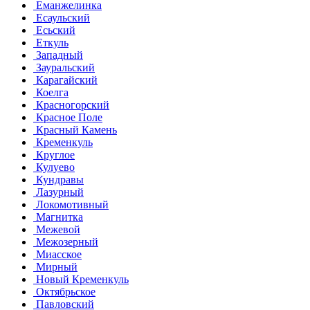
Еманжелинка
Есаульский
Есьский
Еткуль
Западный
Зауральский
Карагайский
Коелга
Красногорский
Красное Поле
Красный Камень
Кременкуль
Круглое
Кулуево
Кундравы
Лазурный
Локомотивный
Магнитка
Межевой
Межозерный
Миасское
Мирный
Новый Кременкуль
Октябрьское
Павловский