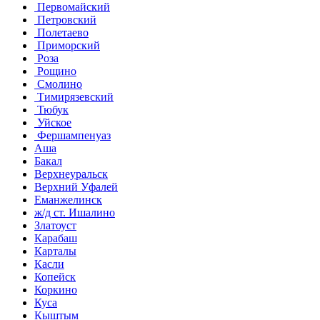
Первомайский
Петровский
Полетаево
Приморский
Роза
Рощино
Смолино
Тимирязевский
Тюбук
Уйское
Фершампенуаз
Аша
Бакал
Верхнеуральск
Верхний Уфалей
Еманжелинск
ж/д ст. Ишалино
Златоуст
Карабаш
Карталы
Касли
Копейск
Коркино
Куса
Кыштым