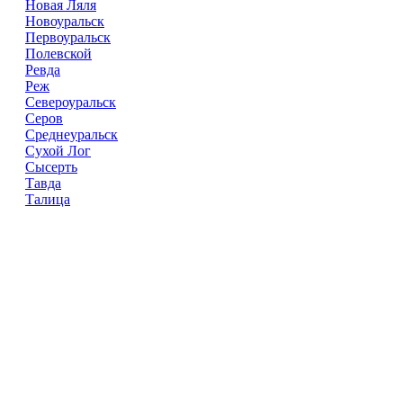
Новая Ляля
Новоуральск
Первоуральск
Полевской
Ревда
Реж
Североуральск
Серов
Среднеуральск
Сухой Лог
Сысерть
Тавда
Талица