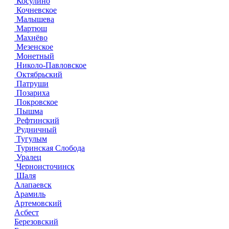
Косулино
Кочневское
Малышева
Мартюш
Махнёво
Мезенское
Монетный
Николо-Павловское
Октябрьский
Патруши
Позариха
Покровское
Пышма
Рефтинский
Рудничный
Тугулым
Туринская Слобода
Уралец
Черноисточинск
Шаля
Алапаевск
Арамиль
Артемовский
Асбест
Березовский