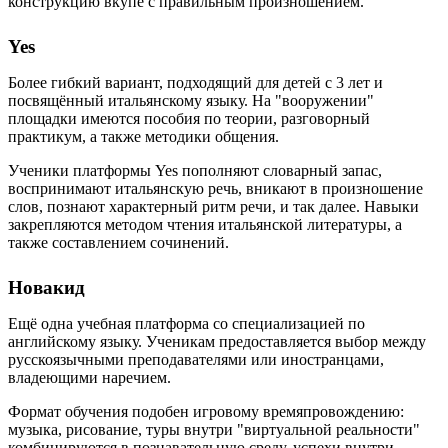
конструкцию вкупе с правильным произношением.
Yes
Более гибкий вариант, подходящий для детей с 3 лет и
посвящённый итальянскому языку. На "вооружении"
площадки имеются пособия по теории, разговорный
практикум, а также методики общения.
Ученики платформы Yes пополняют словарный запас,
воспринимают итальянскую речь, вникают в произношение
слов, познают характерный ритм речи, и так далее. Навыки
закрепляются методом чтения итальянской литературы, а
также составлением сочинений.
Новакид
Ещё одна учебная платформа со специализацией по
английскому языку. Ученикам предоставляется выбор между
русскоязычными преподавателями или иностранцами,
владеющими наречием.
Формат обучения подобен игровому времяпровождению:
музыка, рисование, туры внутри "виртуальной реальности"
комбинируются в познавательную среду, успехи внутри