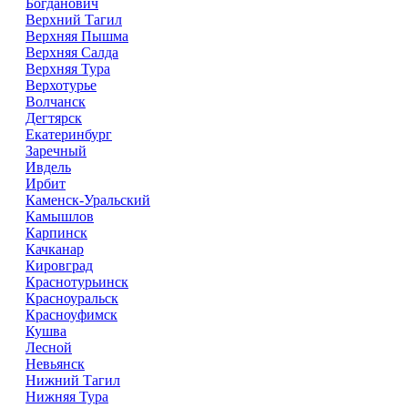
Богданович
Верхний Тагил
Верхняя Пышма
Верхняя Салда
Верхняя Тура
Верхотурье
Волчанск
Дегтярск
Екатеринбург
Заречный
Ивдель
Ирбит
Каменск-Уральский
Камышлов
Карпинск
Качканар
Кировград
Краснотурьинск
Красноуральск
Красноуфимск
Кушва
Лесной
Невьянск
Нижний Тагил
Нижняя Тура