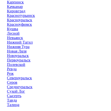
Карпинск
Качканар
Кировград
Краснотурьинск
Красноуральск
Красноуфимск
Кушва
Лесной
Невьянск
Нижний Тагил
Нижняя Тура
Новая Ляля
Новоуральск
Первоуральск
Полевской
Ревда
Реж
Североуральск
Серов
Среднеуральск
Сухой Лог
Сысерть
Тавда
Талица