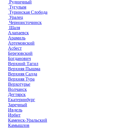
Рудничный
Тугулым
Туринская Слобода
Уралец
Черноисточинск
Шаля
Алапаевск
Арамиль
Артемовский
Асбест
Березовский
Богданович
Верхний Тагил
Верхняя Пышма
Верхняя Салда
Верхняя Тура
Верхотурье
Волчанск
Дегтярск
Екатеринбург
Заречный
Ивдель
Ирбит
Каменск-Уральский
Камышлов