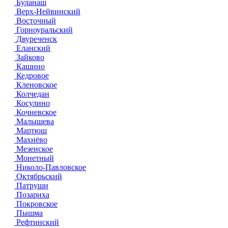
Буланаш
Верх-Нейвинский
Восточный
Горноуральский
Двуреченск
Еланский
Зайково
Кашино
Кедровое
Кленовское
Колчедан
Косулино
Кочневское
Малышева
Мартюш
Махнёво
Мезенское
Монетный
Николо-Павловское
Октябрьский
Патруши
Позариха
Покровское
Пышма
Рефтинский