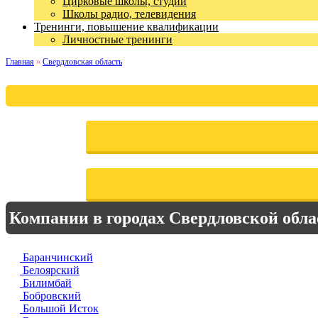
Цирковые школы, студии
Школы радио, телевидения
Тренинги, повышение квалификации
Личностные тренинги
Главная
»
Свердловская область
Компании в городах Свердловской обла
Баранчинский
Белоярский
Билимбай
Бобровский
Большой Исток