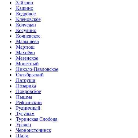
Зайково
Кашино
Кедровое
Кленовское
Колчедан
Косулино
Кочневское
Малышева
Мартюш
Махнёво
Мезенское
Монетный
Николо-Павловское
Октябрьский
Патруши
Позариха
Покровское
Пышма
Рефтинский
Рудничный
Тугулым
Туринская Слобода
Уралец
Черноисточинск
Шаля