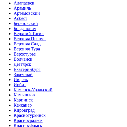
Алапаевск
Арамиль
Артемовский
Асбест
Березовский
Богданович
Верхний Тагил
Верхняя Пышма
Верхняя Салда
Верхняя Тура
Верхотурье
Волчанск
Дегтярск
Екатеринбург
Заречный
Ивдель
Ирбит
Каменск-Уральский
Камышлов
Карпинск
Качканар
Кировград
Краснотурьинск
Красноуральск
Красноуфимск