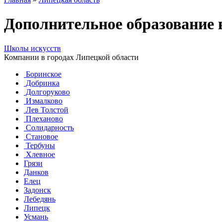
Дополнительное образование 
Школы искусств
Компании в городах Липецкой области
Боринское
Добринка
Долгоруково
Измалково
Лев Толстой
Плеханово
Солидарность
Становое
Тербуны
Хлевное
Грязи
Данков
Елец
Задонск
Лебедянь
Липецк
Усмань