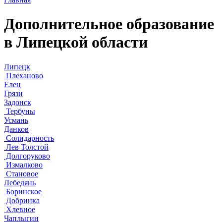
Дополнительное образование
в Липецкой области
Липецк
Плеханово
Елец
Грязи
Задонск
Тербуны
Усмань
Данков
Солидарность
Лев Толстой
Долгоруково
Измалково
Становое
Лебедянь
Боринское
Добринка
Хлевное
Чаплыгин