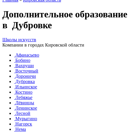
Дополнительное образование
в Дубровке
Школы искусств
Компании в городах Кировской области
Афанасьево
Бобино
Вахруши
Восточный
Дороничи
Дубровка
Ильинское
Костино
Лебяжье
Лёвинцы
Ленинское
Лесной
Мурыгино
Нагорск
Нема