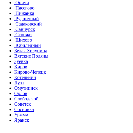
Оричи
Пасегово
Пижанка
Рудничный
Садаковский
Санчурск
Стрижи
Шихово
Юбилейный
Белая Холуница
Вятские Поляны
Зуевка
Киров
Кирово-Чепецк
Котельнич
Луза
Омутнинск
Орлов
Слободской
Советск
Сосновка
Уржум
Яранск