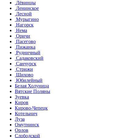
Лёвинцы
Ленинское
Лесной
Мурыгино
Нагорск
Нема
Оричи
Пасегово
Пижанка
Рудничный
Садаковский
Санчурск
Стрижи
Шихово
Юбилейный
Белая Холуница
Вятские Поляны
Зуевка
Киров
Кирово-Чепецк
Котельнич
Луза
Омутнинск
Орлов
Слободской