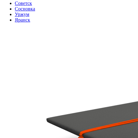
Советск
Сосновка
Уржум
Яранск