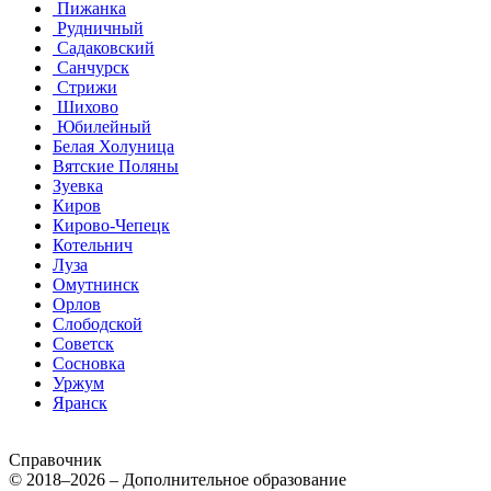
Пижанка
Рудничный
Садаковский
Санчурск
Стрижи
Шихово
Юбилейный
Белая Холуница
Вятские Поляны
Зуевка
Киров
Кирово-Чепецк
Котельнич
Луза
Омутнинск
Орлов
Слободской
Советск
Сосновка
Уржум
Яранск
Справочник
© 2018–2026 – Дополнительное образование