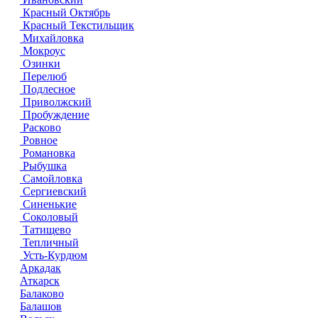
Красный Октябрь
Красный Текстильщик
Михайловка
Мокроус
Озинки
Перелюб
Подлесное
Приволжский
Пробуждение
Расково
Ровное
Романовка
Рыбушка
Самойловка
Сергиевский
Синенькие
Соколовый
Татищево
Тепличный
Усть-Курдюм
Аркадак
Аткарск
Балаково
Балашов