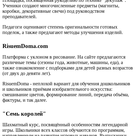
Площадка, посвящённая рукоделию по технике "декупаж".
Ученики создают многочисленные предметы (магниты,
коробки, декоративные свечи) под руководством
преподавателей.
Педагоги оценивают степень оригинальности готовых
поделок, а также предлагают методы улучшения изделий.
RisuemDoma.com
Платформа с уклоном в рисование. На сайте предлагаются
различные темы (сезоны года, животные, машины, еда), а
также ознакомление с подборками для детей разных возрастов
(от двух до девяти лет).
RisuemDoma - неплохой вариант для обучения дошкольников
и школьников приёмам изобразительного искусства:
смешивание цветов, формирование линий, передача объёма,
фактуры, и так далее.
"Семь королей"
Шахматный курс, посвящённый особенностям легендарной
игры. Школьники всех классов обучаются по программам,
направленным на развитие игровых навыков. Выпускники