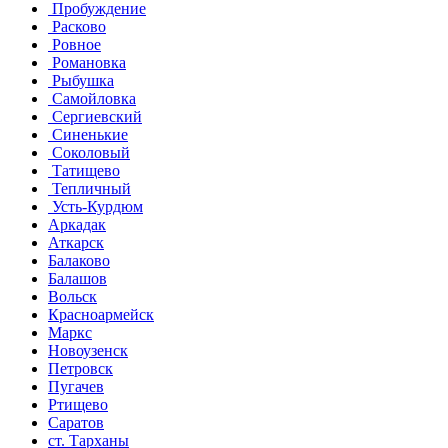
Пробуждение
Расково
Ровное
Романовка
Рыбушка
Самойловка
Сергиевский
Синенькие
Соколовый
Татищево
Тепличный
Усть-Курдюм
Аркадак
Аткарск
Балаково
Балашов
Вольск
Красноармейск
Маркс
Новоузенск
Петровск
Пугачев
Ртищево
Саратов
ст. Тарханы