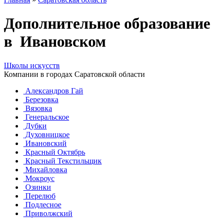
Дополнительное образование
в Ивановском
Школы искусств
Компании в городах Саратовской области
Александров Гай
Березовка
Вязовка
Генеральское
Дубки
Духовницкое
Ивановский
Красный Октябрь
Красный Текстильщик
Михайловка
Мокроус
Озинки
Перелюб
Подлесное
Приволжский