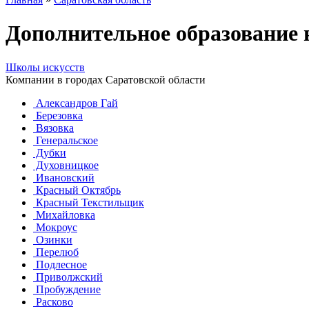
Дополнительное образование
Школы искусств
Компании в городах Саратовской области
Александров Гай
Березовка
Вязовка
Генеральское
Дубки
Духовницкое
Ивановский
Красный Октябрь
Красный Текстильщик
Михайловка
Мокроус
Озинки
Перелюб
Подлесное
Приволжский
Пробуждение
Расково