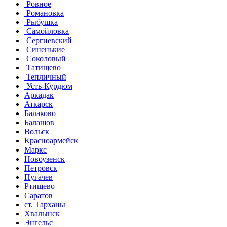
Ровное
Романовка
Рыбушка
Самойловка
Сергиевский
Синенькие
Соколовый
Татищево
Тепличный
Усть-Курдюм
Аркадак
Аткарск
Балаково
Балашов
Вольск
Красноармейск
Маркс
Новоузенск
Петровск
Пугачев
Ртищево
Саратов
ст. Тарханы
Хвалынск
Энгельс