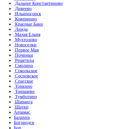
Дальнее Константиново
Дивеево
Ильиногорск
Ковернино
Красные Баки
Линда
Малая Ельня
Мухтолово
Новоселки
Первое Мая
Починки
Решетиха
Смолино
Сокольское
Сосновское
Спасское
Тонкино
Тоншаево
Тумботино
Шаранга
Шатки
Арзамас
Балахна
Богородск
Бор