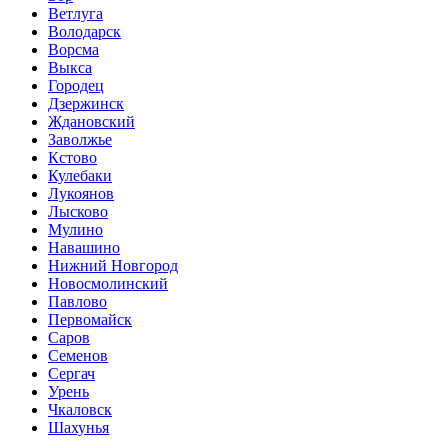
Ветлуга
Володарск
Ворсма
Выкса
Городец
Дзержинск
Ждановский
Заволжье
Кстово
Кулебаки
Лукоянов
Лысково
Мулино
Навашино
Нижний Новгород
Новосмолинский
Павлово
Первомайск
Саров
Семенов
Сергач
Урень
Чкаловск
Шахунья