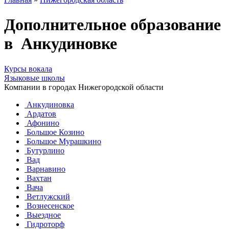
Дополнительное образование
в Анкудиновке
Курсы вокала
Языковые школы
Компании в городах Нижегородской области
Анкудиновка
Ардатов
Афонино
Большое Козино
Большое Мурашкино
Бутурлино
Вад
Варнавино
Вахтан
Вача
Ветлужский
Вознесенское
Выездное
Гидроторф