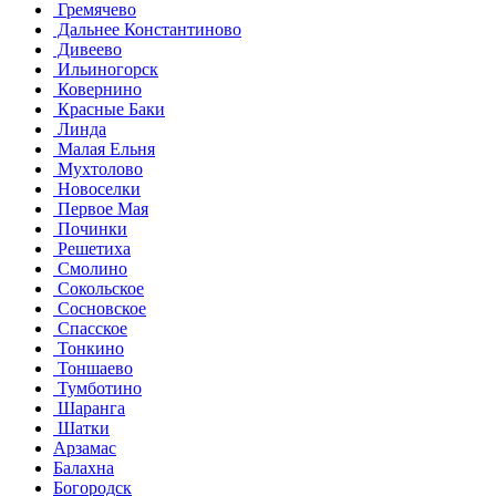
Гремячево
Дальнее Константиново
Дивеево
Ильиногорск
Ковернино
Красные Баки
Линда
Малая Ельня
Мухтолово
Новоселки
Первое Мая
Починки
Решетиха
Смолино
Сокольское
Сосновское
Спасское
Тонкино
Тоншаево
Тумботино
Шаранга
Шатки
Арзамас
Балахна
Богородск