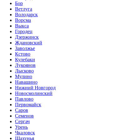
Бор
Ветлуга
Володарск
Ворсма
Выкса
Городец
Дзержинск
Ждановский
Заволжье
Кстово
Кулебаки
Лукоянов
Лысково
Мулино
Навашино
Нижний Новгород
Новосмолинский
Павлово
Первомайск
Саров
Семенов
Сергач
Урень
Чкаловск
Шахунья