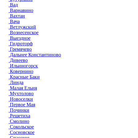
Вад
Варнавино
Вахтан
Вача
Ветлужский
Вознесенское
Выездное
Гидроторф
Гремячево
Дальнее Константиново
Дивеево
Ильиногорск
Ковернино
Красные Баки
Линда
Малая Ельня
Мухтолово
Новоселки
Первое Мая
Починки
Решетиха
Смолино
Сокольское
Сосновское
Спасское