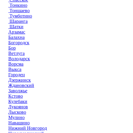
Тонкино
Тоншаево
Тумботино
Шаранга
Шатки
Арзамас
Балахна
Богородск
Бор
Ветлуга
Володарск
Ворсма
Выкса
Городец
Дзержинск
Ждановский
Заволжье
Кстово
Кулебаки
Лукоянов
Лысково
Мулино
Навашино
Нижний Новгород