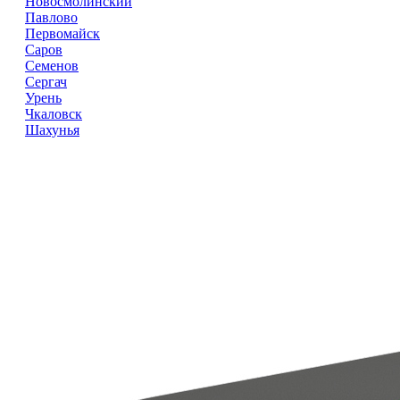
Новосмолинский
Павлово
Первомайск
Саров
Семенов
Сергач
Урень
Чкаловск
Шахунья