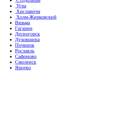
Стодолище
Угра
Хиславичи
Холм-Жирковский
Вязьма
Гагарин
Десногорск
Духовщина
Починок
Рославль
Сафоново
Смоленск
Ярцево