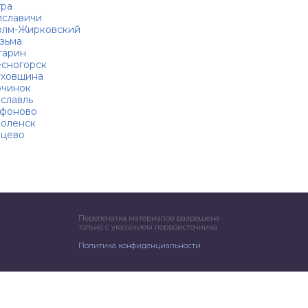
ра
славичи
лм-Жирковский
зьма
гарин
сногорск
ховщина
чинок
славль
фоново
оленск
цево
Перепечатка материалов разрешена
только с указанием первоисточника
Политика конфиденциальности