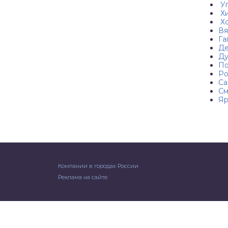
Уг
Хи
Хо
Вя
Га
Де
Ду
По
Ро
Са
См
Яр
Компании в городах России
Реклама на сайте