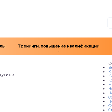
лы
Тренинги, повышение квалификации
Ко
Ве
К
дугине
Ки
К
М
Но
Но
О
П
См
С