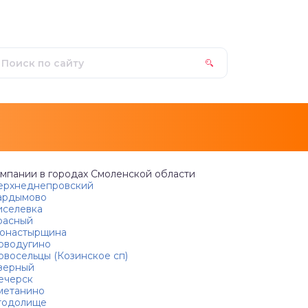
мпании в городах Смоленской области
рхнеднепровский
ардымово
селевка
расный
онастырщина
водугино
восельцы (Козинское сп)
зерный
ечерск
етанино
тодолище