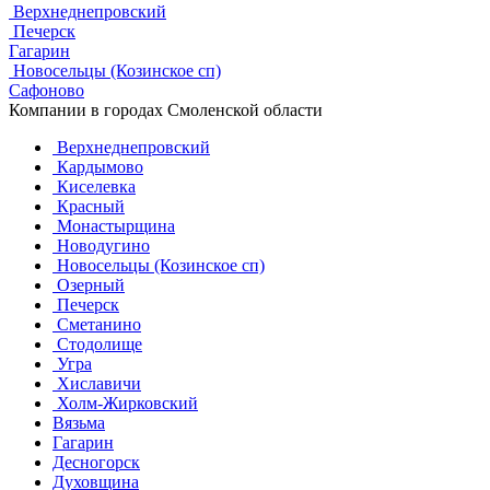
Верхнеднепровский
Печерск
Гагарин
Новосельцы (Козинское сп)
Сафоново
Компании в городах Смоленской области
Верхнеднепровский
Кардымово
Киселевка
Красный
Монастырщина
Новодугино
Новосельцы (Козинское сп)
Озерный
Печерск
Сметанино
Стодолище
Угра
Хиславичи
Холм-Жирковский
Вязьма
Гагарин
Десногорск
Духовщина