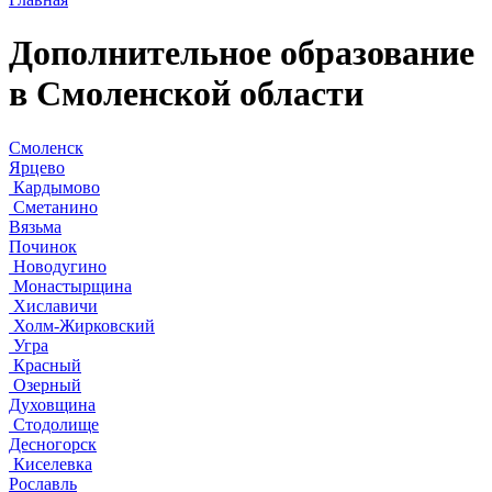
Дополнительное образование
в Смоленской области
Смоленск
Ярцево
Кардымово
Сметанино
Вязьма
Починок
Новодугино
Монастырщина
Хиславичи
Холм-Жирковский
Угра
Красный
Озерный
Духовщина
Стодолище
Десногорск
Киселевка
Рославль