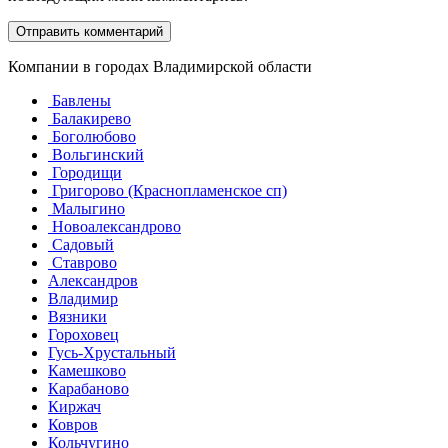
Компании в городах Владимирской области
Бавлены
Балакирево
Боголюбово
Вольгинский
Городищи
Григорово (Краснопламенское сп)
Малыгино
Новоалександрово
Садовый
Ставрово
Александров
Владимир
Вязники
Гороховец
Гусь-Хрустальный
Камешково
Карабаново
Киржач
Ковров
Кольчугино