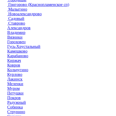
Григорово (Краснопламенское сп)
Малыгино
Новоалександрово
Садовый
Ставрово
Александров
Владимир
Вязники
Гороховец
Гусь-Хрустальный
Камешково
Карабаново
Киржач
Ковров
Кольчугино
Курлово
Лакинск
Меленки
Муром
Петушки
Покров
Радужный
Собинка
Струнино