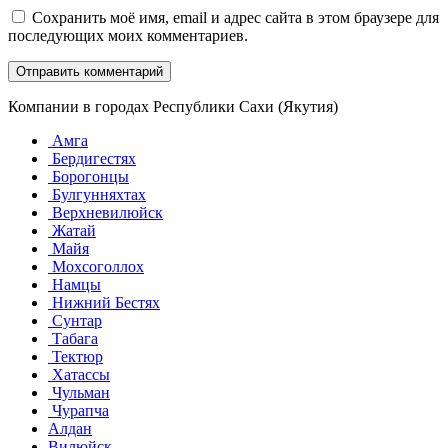
Сохранить моё имя, email и адрес сайта в этом браузере для
последующих моих комментариев.
Компании в городах Республики Сахи (Якутия)
Амга
Бердигестях
Борогонцы
Булгунняхтах
Верхневилюйск
Жатай
Майя
Мохсоголлох
Намцы
Нижний Бестях
Сунтар
Табага
Тектюр
Хатассы
Чульман
Чурапча
Алдан
Вилюйск