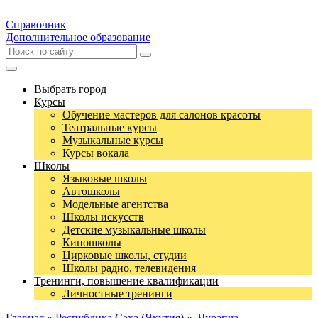
Справочник
Дополнительное образование
Выбрать город
Курсы
Обучение мастеров для салонов красоты
Театральные курсы
Музыкальные курсы
Курсы вокала
Школы
Языковые школы
Автошколы
Модельные агентства
Школы искусств
Детские музыкальные школы
Киношколы
Цирковые школы, студии
Школы радио, телевидения
Тренинги, повышение квалификации
Личностные тренинги
Главная
»
Республика Саха (Якутия)
»
Чурапча