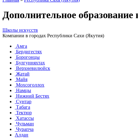
Дополнительное образование
Школы искусств
Компании в городах Республики Сахи (Якутия)
Амга
Бердигестях
Борогонцы
Булгунняхтах
Верхневилюйск
Жатай
Майя
Мохсоголлох
Намцы
Нижний Бестях
Сунтар
Табага
Тектюр
Хатассы
Чульман
Чурапча
Алдан