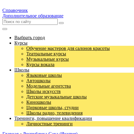
Справочник
Дополнительное образование
Выбрать город
Курсы
Обучение мастеров для салонов красоты
Театральные курсы
Музыкальные курсы
Курсы вокала
Школы
Языковые школы
Автошколы
Модельные агентства
Школы искусств
Детские музыкальные школы
Киношколы
Цирковые школы, студии
Школы радио, телевидения
Тренинги, повышение квалификации
Личностные тренинги
Главная
»
Республика Саха (Якутия)