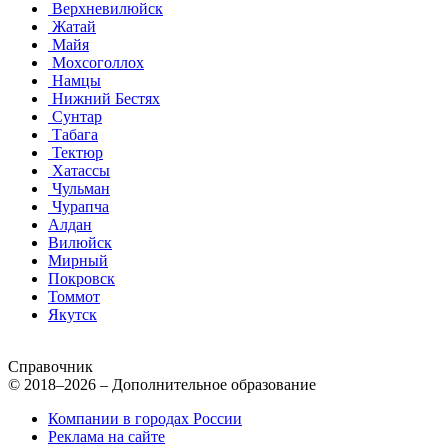
Верхневилюйск
Жатай
Майя
Мохсоголлох
Намцы
Нижний Бестях
Сунтар
Табага
Тектюр
Хатассы
Чульман
Чурапча
Алдан
Вилюйск
Мирный
Покровск
Томмот
Якутск
Справочник
© 2018–2026 – Дополнительное образование
Компании в городах России
Реклама на сайте