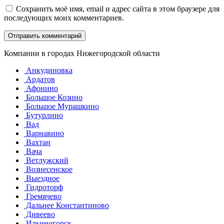
Сохранить моё имя, email и адрес сайта в этом браузере для
последующих моих комментариев.
Компании в городах Нижегородской области
Анкудиновка
Ардатов
Афонино
Большое Козино
Большое Мурашкино
Бутурлино
Вад
Варнавино
Вахтан
Вача
Ветлужский
Вознесенское
Выездное
Гидроторф
Гремячево
Дальнее Константиново
Дивеево
Ильиногорск