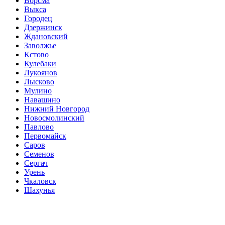
Ворсма
Выкса
Городец
Дзержинск
Ждановский
Заволжье
Кстово
Кулебаки
Лукоянов
Лысково
Мулино
Навашино
Нижний Новгород
Новосмолинский
Павлово
Первомайск
Саров
Семенов
Сергач
Урень
Чкаловск
Шахунья