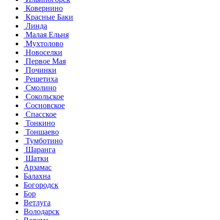
Ковернино
Красные Баки
Линда
Малая Ельня
Мухтолово
Новоселки
Первое Мая
Починки
Решетиха
Смолино
Сокольское
Сосновское
Спасское
Тонкино
Тоншаево
Тумботино
Шаранга
Шатки
Арзамас
Балахна
Богородск
Бор
Ветлуга
Володарск