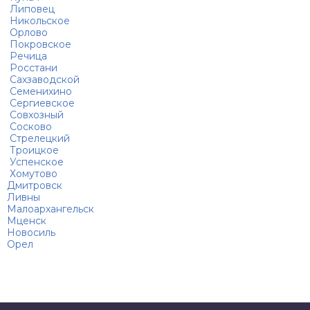
Липовец
Никольское
Орлово
Покровское
Речица
Росстани
Сахзаводской
Семенихино
Сергиевское
Совхозный
Сосково
Стрелецкий
Троицкое
Успенское
Хомутово
Дмитровск
Ливны
Малоархангельск
Мценск
Новосиль
Орел